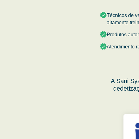
Técnicos de v
altamente trei
Produtos auto
Atendimento r
A Sani Sy
dedetizaç