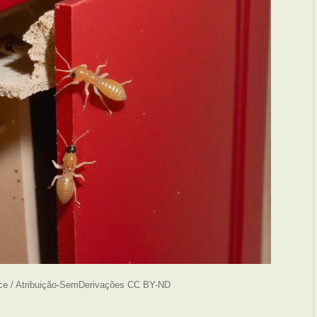
ce / Atribuição-SemDerivações CC BY-ND