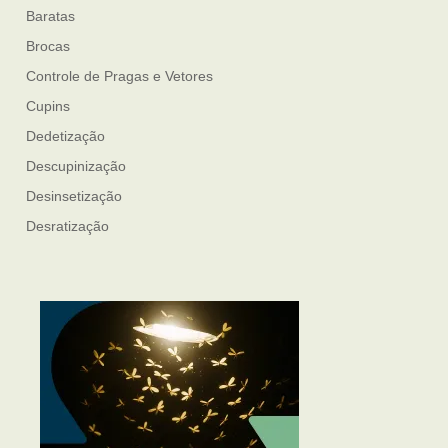
Baratas
Brocas
Controle de Pragas e Vetores
Cupins
Dedetização
Descupinização
Desinsetização
Desratização
Formigas
Mosquito Mist
Mosquitos
Percevejo de Cama
Pulgas e Carrapatos
Ratos
Sanitização