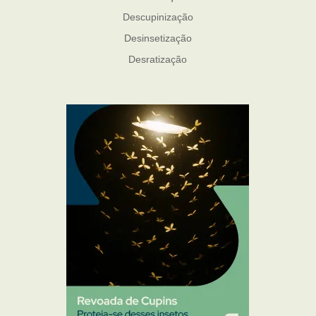
Descupinização
Desinsetização
Desratização
Formigas
Mosquito Mist
Mosquitos
Percevejo de Cama
Pulgas e Carrapatos
Ratos
Sanitização
Traças