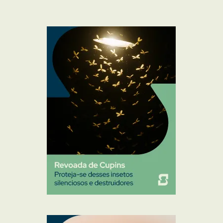
Formigas
Mosquito Mist
Mosquitos
Percevejo de Cama
Pulgas e Carrapatos
Ratos
Sanitização
Traças