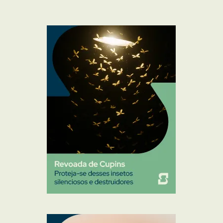
Formigas
Mosquito Mist
Mosquitos
Percevejo de Cama
Pulgas e Carrapatos
Ratos
Sanitização
Traças