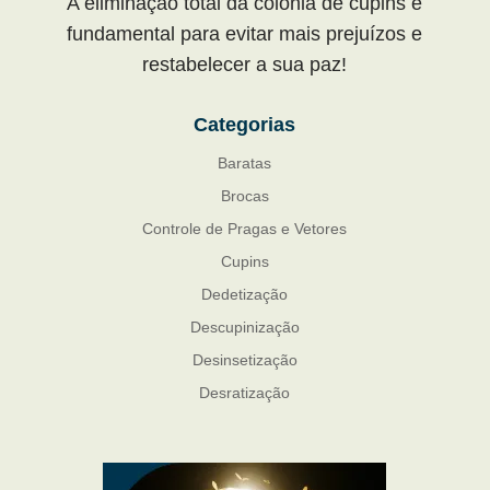
A eliminação total da colônia de cupins é
fundamental para evitar mais prejuízos e
restabelecer a sua paz!
Categorias
Baratas
Brocas
Controle de Pragas e Vetores
Cupins
Dedetização
Descupinização
Desinsetização
Desratização
Formigas
Mosquito Mist