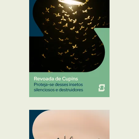
Mosquitos
Percevejo de Cama
Pulgas e Carrapatos
Ratos
Sanitização
Traças