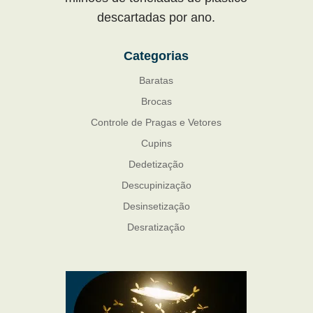
descartadas por ano.
Categorias
Baratas
Brocas
Controle de Pragas e Vetores
Cupins
Dedetização
Descupinização
Desinsetização
Desratização
Formigas
Mosquito Mist
Mosquitos
Percevejo de Cama