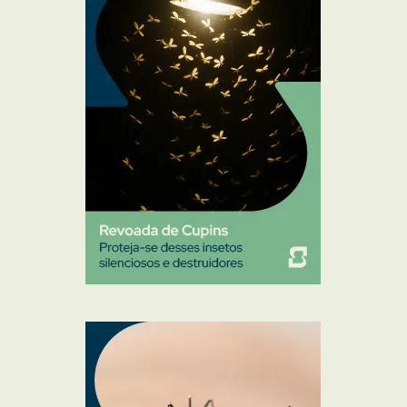
Mosquitos
Percevejo de Cama
Pulgas e Carrapatos
Ratos
Sanitização
Traças