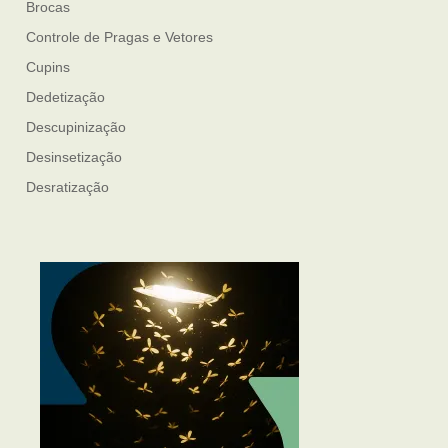
Brocas
Controle de Pragas e Vetores
Cupins
Dedetização
Descupinização
Desinsetização
Desratização
Formigas
Mosquito Mist
Mosquitos
Percevejo de Cama
Pulgas e Carrapatos
Ratos
Sanitização
Traças