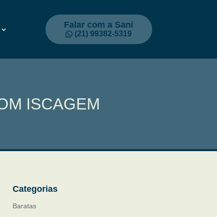
Falar com a Sani
(21) 99382-5319
COM ISCAGEM
Categorias
Baratas