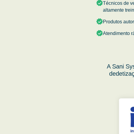
Técnicos de v
altamente trei
Produtos auto
Atendimento r
A Sani Sy
dedetizaç