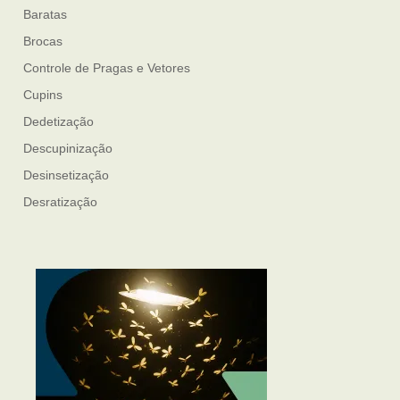
Baratas
Brocas
Controle de Pragas e Vetores
Cupins
Dedetização
Descupinização
Desinsetização
Desratização
Formigas
Mosquito Mist
Mosquitos
Percevejo de Cama
Pulgas e Carrapatos
Ratos
Sanitização