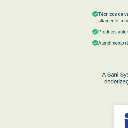
Técnicos de v
altamente trei
Produtos auto
Atendimento r
A Sani Sy
dedetizaç