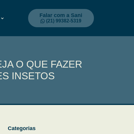
Falar com a Sani
(21) 99382-5319
JA O QUE FAZER
S INSETOS
Categorias