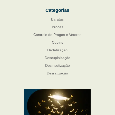
Categorias
Baratas
Brocas
Controle de Pragas e Vetores
Cupins
Dedetização
Descupinização
Desinsetização
Desratização
Formigas
Mosquito Mist
Mosquitos
Percevejo de Cama
Pulgas e Carrapatos