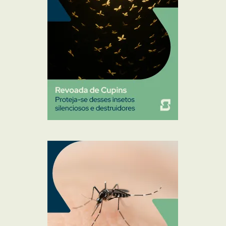
Ratos
Sanitização
Traças