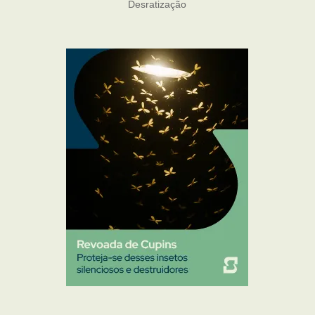
Desratização
Formigas
Mosquito Mist
Mosquitos
Percevejo de Cama
Pulgas e Carrapatos
Ratos
Sanitização
Traças