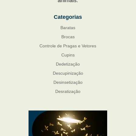
animais.
Categorias
Baratas
Brocas
Controle de Pragas e Vetores
Cupins
Dedetização
Descupinização
Desinsetização
Desratização
Formigas
Mosquito Mist
Mosquitos
Percevejo de Cama