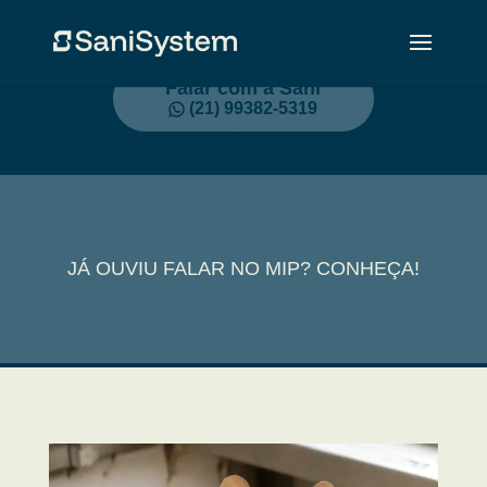
Falar com a Sani
(21) 99382-5319
JÁ OUVIU FALAR NO MIP? CONHEÇA!