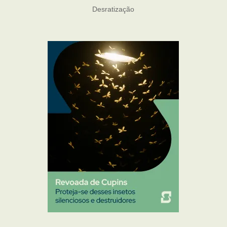
Desratização
Formigas
Mosquito Mist
Mosquitos
Percevejo de Cama
Pulgas e Carrapatos
Ratos
Sanitização
Traças