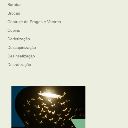
Baratas
Brocas
Controle de Pragas e Vetores
Cupins
Dedetização
Descupinização
Desinsetização
Desratização
Formigas
Mosquito Mist
Mosquitos
Percevejo de Cama
Pulgas e Carrapatos
Ratos
Sanitização