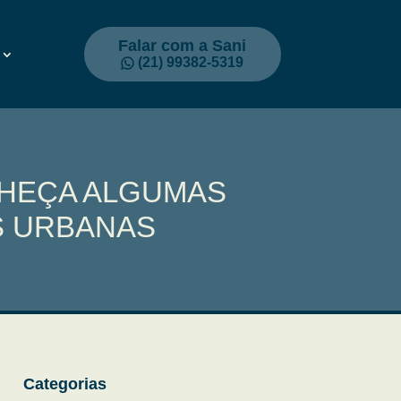
Falar com a Sani
(21) 99382-5319
NHEÇA ALGUMAS
S URBANAS
Categorias