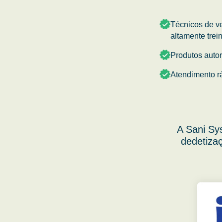
Técnicos de v
altamente trei
Produtos auto
Atendimento r
A Sani Sy
dedetizaç