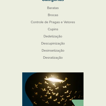
Baratas
Brocas
Controle de Pragas e Vetores
Cupins
Dedetização
Descupinização
Desinsetização
Desratização
Formigas
Mosquito Mist
Mosquitos
Percevejo de Cama
Pulgas e Carrapatos
Ratos