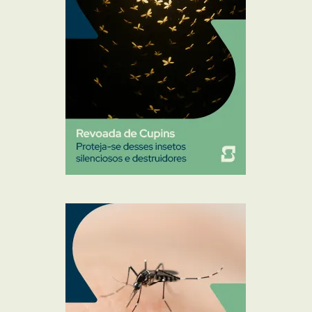
Ratos
Sanitização
Traças