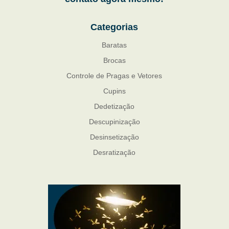
Categorias
Baratas
Brocas
Controle de Pragas e Vetores
Cupins
Dedetização
Descupinização
Desinsetização
Desratização
Formigas
Mosquito Mist
Mosquitos
Percevejo de Cama
Pulgas e Carrapatos