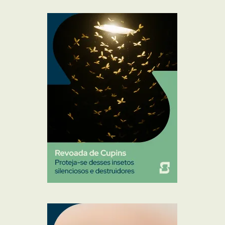
Mosquito Mist
Mosquitos
Percevejo de Cama
Pulgas e Carrapatos
Ratos
Sanitização
Traças