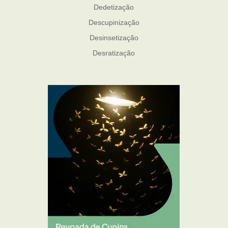
Dedetização
Descupinização
Desinsetização
Desratização
Formigas
Mosquito Mist
Mosquitos
Percevejo de Cama
Pulgas e Carrapatos
Ratos
Sanitização
Traças