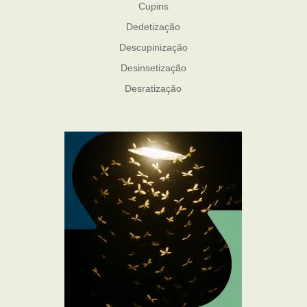
Cupins
Dedetização
Descupinização
Desinsetização
Desratização
Formigas
Mosquito Mist
Mosquitos
Percevejo de Cama
Pulgas e Carrapatos
Ratos
Sanitização
Traças