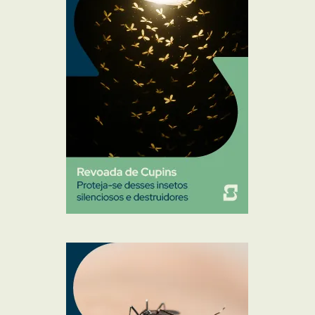
Percevejo de Cama
Pulgas e Carrapatos
Ratos
Sanitização
Traças