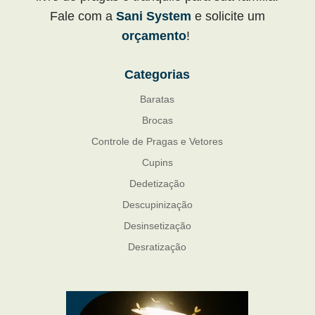
Fale com a
Sani System
e solicite um
orçamento
!
Categorias
Baratas
Brocas
Controle de Pragas e Vetores
Cupins
Dedetização
Descupinização
Desinsetização
Desratização
Formigas
Mosquito Mist
Mosquitos