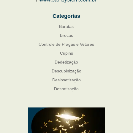
Categorias
Baratas
Brocas
Controle de Pragas e Vetores
Cupins
Dedetização
Descupinização
Desinsetização
Desratização
Formigas
Mosquito Mist
Mosquitos
Percevejo de Cama