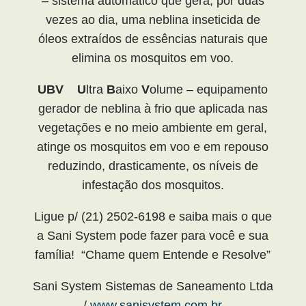
– sistema automático que gera, por duas
vezes ao dia, uma neblina inseticida de
óleos extraídos de essências naturais que
elimina os mosquitos em voo.
UBV
U
ltra
B
aixo
V
olume – equipamento
gerador de neblina à frio que aplicada nas
vegetações e no meio ambiente em geral,
atinge os mosquitos em voo e em repouso
reduzindo, drasticamente, os níveis de
infestação dos mosquitos.
Ligue p/ (21) 2502-6198 e saiba mais o que
a Sani System pode fazer para você e sua
família! “Chame quem Entende e Resolve”
Sani System Sistemas de Saneamento Ltda
/
www.sanisystem.com.br