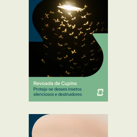
Mosquitos
Percevejo de Cama
Pulgas e Carrapatos
Ratos
Sanitização
Traças