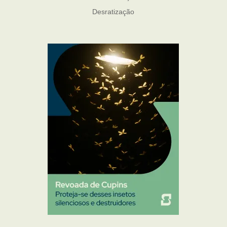
Desratização
Formigas
Mosquito Mist
Mosquitos
Percevejo de Cama
Pulgas e Carrapatos
Ratos
Sanitização
Traças