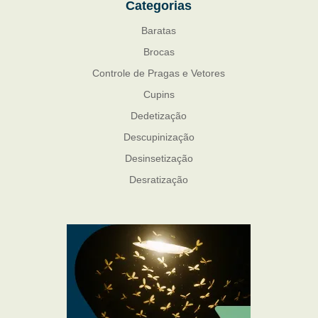
Categorias
Baratas
Brocas
Controle de Pragas e Vetores
Cupins
Dedetização
Descupinização
Desinsetização
Desratização
Formigas
Mosquito Mist
Mosquitos
Percevejo de Cama
Pulgas e Carrapatos
Ratos