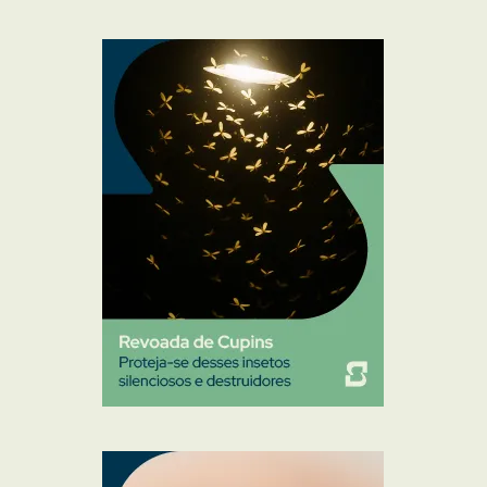
Formigas
Mosquito Mist
Mosquitos
Percevejo de Cama
Pulgas e Carrapatos
Ratos
Sanitização
Traças