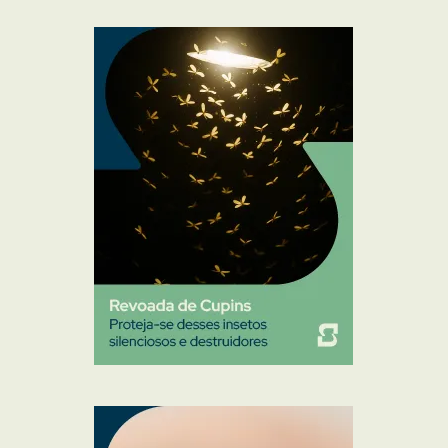
Mosquito Mist
Mosquitos
Percevejo de Cama
Pulgas e Carrapatos
Ratos
Sanitização
Traças