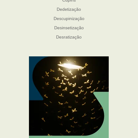
Dedetização
Descupinização
Desinsetização
Desratização
Formigas
Mosquito Mist
Mosquitos
Percevejo de Cama
Pulgas e Carrapatos
Ratos
Sanitização
Traças