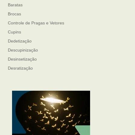
Baratas
Brocas
Controle de Pragas e Vetores
Cupins
Dedetização
Descupinização
Desinsetização
Desratização
Formigas
Mosquito Mist
Mosquitos
Percevejo de Cama
Pulgas e Carrapatos
Ratos
Sanitização