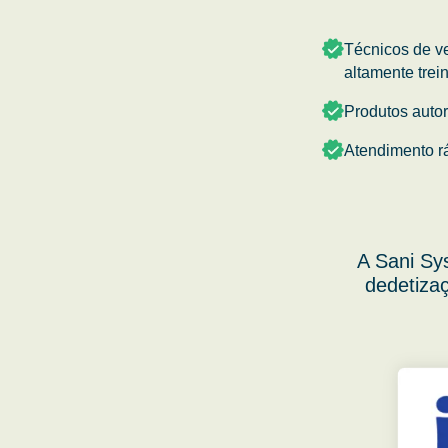
Técnicos de v
altamente trei
Produtos auto
Atendimento r
A Sani Sy
dedetizaç