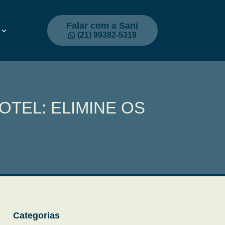
Falar com a Sani
(21) 99382-5319
TEL: ELIMINE OS
Categorias