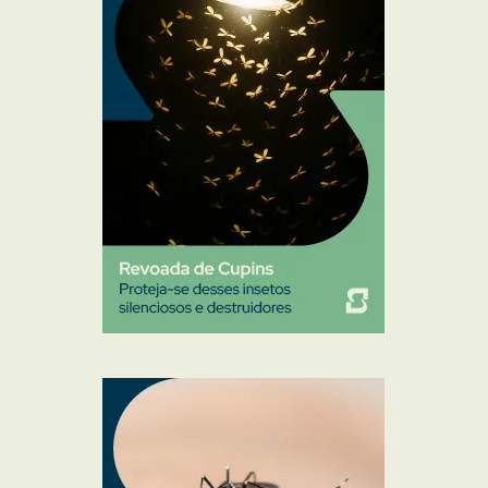
Percevejo de Cama
Pulgas e Carrapatos
Ratos
Sanitização
Traças