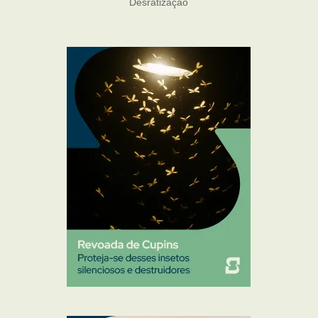
Desratização
Formigas
Mosquito Mist
Mosquitos
Percevejo de Cama
Pulgas e Carrapatos
Ratos
Sanitização
Traças