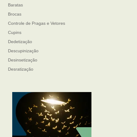
Baratas
Brocas
Controle de Pragas e Vetores
Cupins
Dedetização
Descupinização
Desinsetização
Desratização
Formigas
Mosquito Mist
Mosquitos
Percevejo de Cama
Pulgas e Carrapatos
Ratos
Sanitização