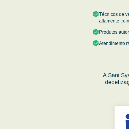
Técnicos de v
altamente trei
Produtos auto
Atendimento r
A Sani Sy
dedetizaç