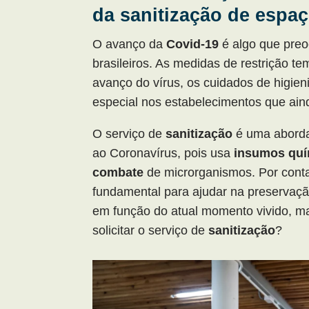
da sanitização de espa
O avanço da
Covid-19
é algo que pre
brasileiros. As medidas de restrição te
avanço do vírus, os cuidados de higie
especial nos estabelecimentos que a
O serviço de
sanitização
é uma aborda
ao Coronavírus, pois usa
insumos qu
combate
de microrganismos. Por cont
fundamental para ajudar na preservaç
em função do atual momento vivido, m
solicitar o serviço de
sanitização
?