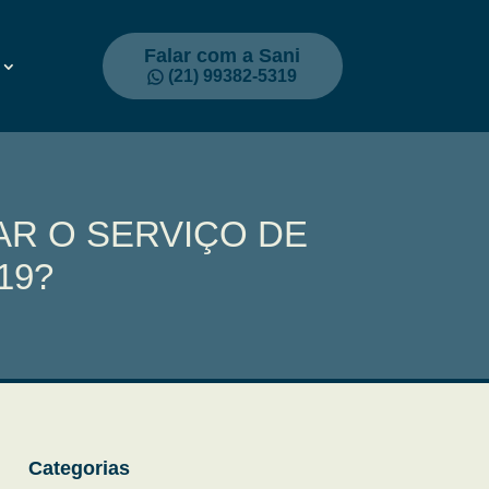
Falar com a Sani
(21) 99382-5319
AR O SERVIÇO DE
19?
Categorias