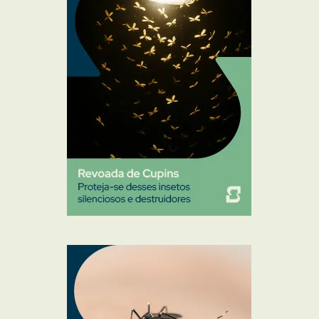
Percevejo de Cama
Pulgas e Carrapatos
Ratos
Sanitização
Traças