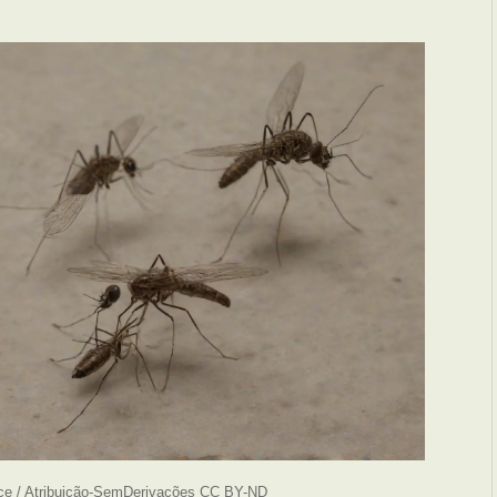
ce / Atribuição-SemDerivações CC BY-ND