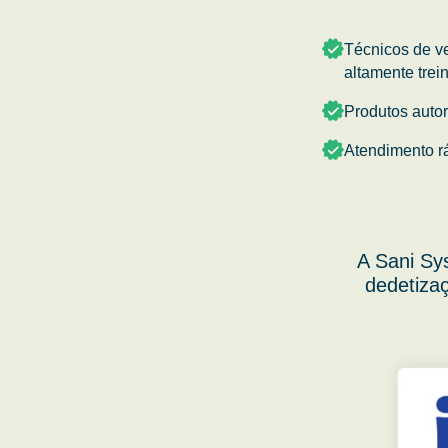
Técnicos de v
altamente trei
Produtos auto
Atendimento r
A Sani Sy
dedetizaç