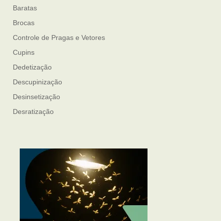
Baratas
Brocas
Controle de Pragas e Vetores
Cupins
Dedetização
Descupinização
Desinsetização
Desratização
Formigas
Mosquito Mist
Mosquitos
Percevejo de Cama
Pulgas e Carrapatos
Ratos
Sanitização