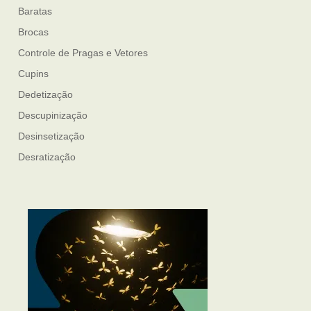
Baratas
Brocas
Controle de Pragas e Vetores
Cupins
Dedetização
Descupinização
Desinsetização
Desratização
Formigas
Mosquito Mist
Mosquitos
Percevejo de Cama
Pulgas e Carrapatos
Ratos
Sanitização