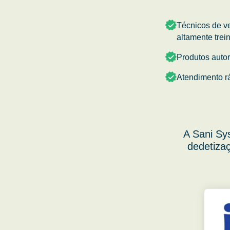
Técnicos de v
altamente trei
Produtos auto
Atendimento r
A Sani Sy
dedetizaç