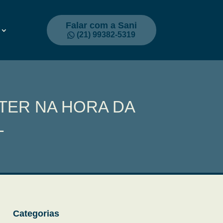
Falar com a Sani
(21) 99382-5319
TER NA HORA DA
L
Categorias