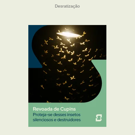
Desratização
Formigas
Mosquito Mist
Mosquitos
Percevejo de Cama
Pulgas e Carrapatos
Ratos
Sanitização
Traças