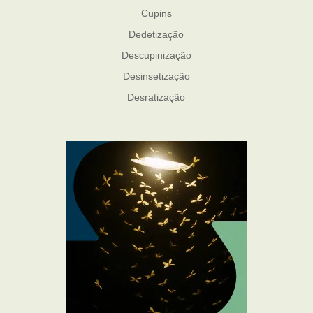
Cupins
Dedetização
Descupinização
Desinsetização
Desratização
Formigas
Mosquito Mist
Mosquitos
Percevejo de Cama
Pulgas e Carrapatos
Ratos
Sanitização
Traças