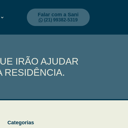
Falar com a Sani
(21) 99382-5319
QUE IRÃO AJUDAR
 RESIDÊNCIA.
Categorias