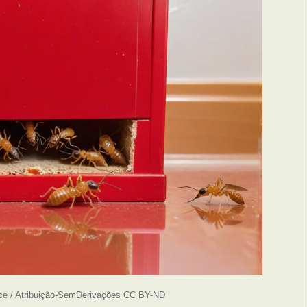
ce / Atribuição-SemDerivações CC BY-ND