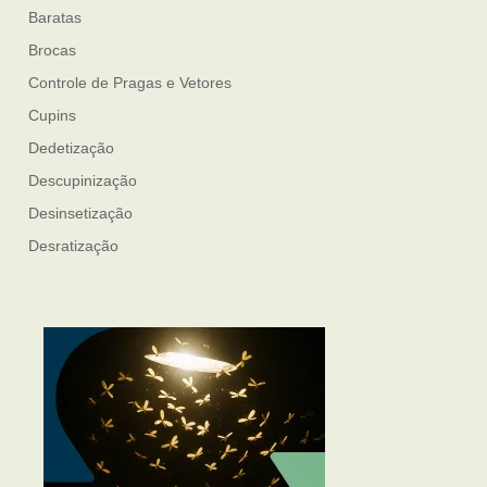
Baratas
Brocas
Controle de Pragas e Vetores
Cupins
Dedetização
Descupinização
Desinsetização
Desratização
Formigas
Mosquito Mist
Mosquitos
Percevejo de Cama
Pulgas e Carrapatos
Ratos
Sanitização