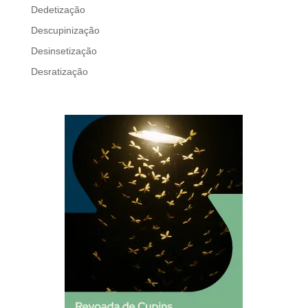
Dedetização
Descupinização
Desinsetização
Desratização
Formigas
Mosquito Mist
Mosquitos
Percevejo de Cama
Pulgas e Carrapatos
Ratos
Sanitização
Traças