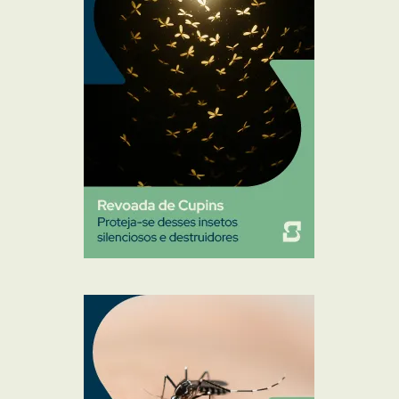
Percevejo de Cama
Pulgas e Carrapatos
Ratos
Sanitização
Traças