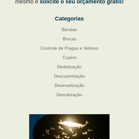
mesmo e
solicite o seu orçamento grátis!
Categorias
Baratas
Brocas
Controle de Pragas e Vetores
Cupins
Dedetização
Descupinização
Desinsetização
Desratização
Formigas
Mosquito Mist
Mosquitos
Percevejo de Cama