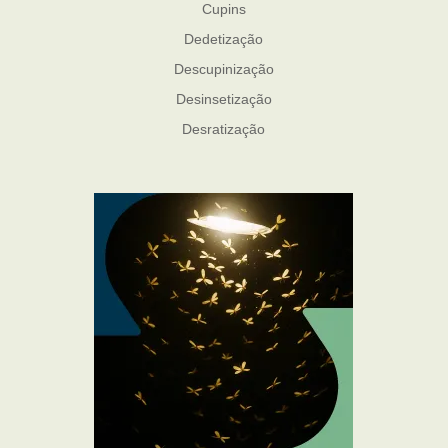
Cupins
Dedetização
Descupinização
Desinsetização
Desratização
Formigas
Mosquito Mist
Mosquitos
Percevejo de Cama
Pulgas e Carrapatos
Ratos
Sanitização
Traças