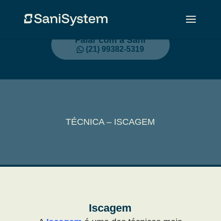
Falar com a Sani
(21) 99382-5319
TÉCNICA – ISCAGEM
Iscagem