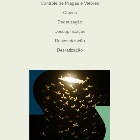
Controle de Pragas e Vetores
Cupins
Dedetização
Descupinização
Desinsetização
Desratização
Formigas
Mosquito Mist
Mosquitos
Percevejo de Cama
Pulgas e Carrapatos
Ratos
Sanitização
Traças