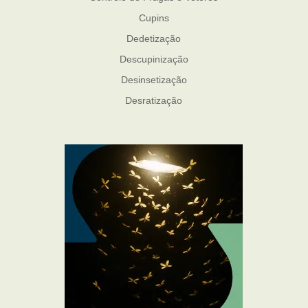
Cupins
Dedetização
Descupinização
Desinsetização
Desratização
Formigas
Mosquito Mist
Mosquitos
Percevejo de Cama
Pulgas e Carrapatos
Ratos
Sanitização
Traças