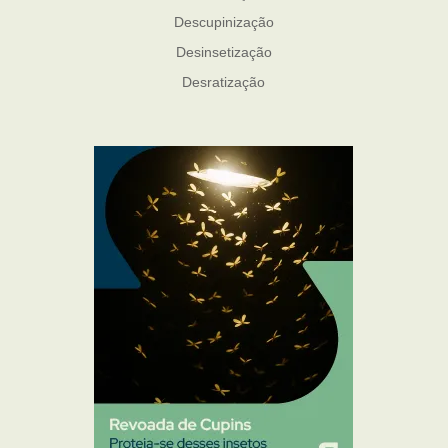
Descupinização
Desinsetização
Desratização
Formigas
Mosquito Mist
Mosquitos
Percevejo de Cama
Pulgas e Carrapatos
Ratos
Sanitização
Traças