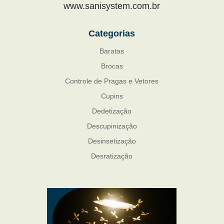
www.sanisystem.com.br
Categorias
Baratas
Brocas
Controle de Pragas e Vetores
Cupins
Dedetização
Descupinização
Desinsetização
Desratização
Formigas
Mosquito Mist
Mosquitos
Percevejo de Cama