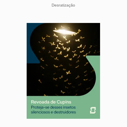
Desratização
Formigas
Mosquito Mist
Mosquitos
Percevejo de Cama
Pulgas e Carrapatos
Ratos
Sanitização
Traças