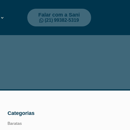
Falar com a Sani
(21) 99382-5319
Categorias
Baratas