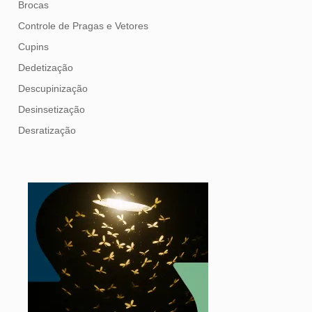
Brocas
Controle de Pragas e Vetores
Cupins
Dedetização
Descupinização
Desinsetização
Desratização
Formigas
Mosquito Mist
Mosquitos
Percevejo de Cama
Pulgas e Carrapatos
Ratos
Sanitização
Traças