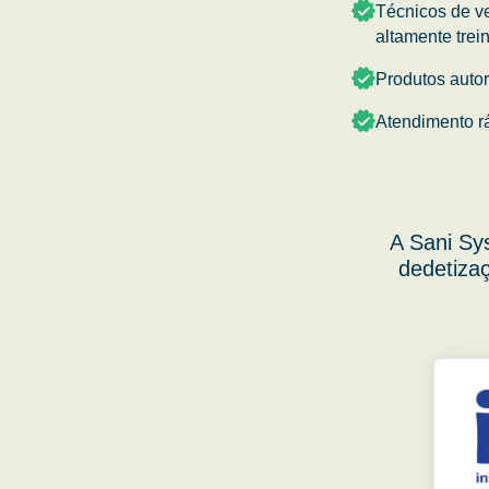
Técnicos de v
altamente trei
Produtos auto
Atendimento r
A Sani Sy
dedetizaç