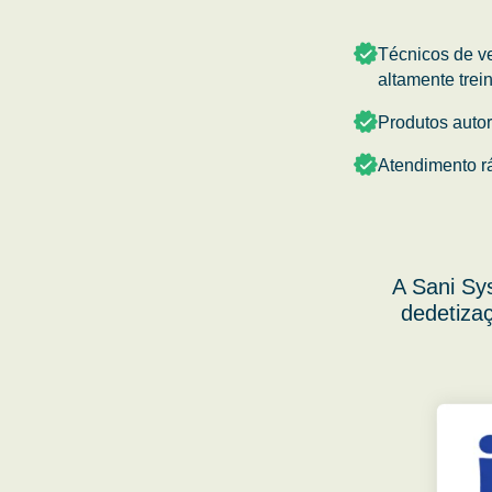
Técnicos de v
altamente trei
Produtos auto
Atendimento r
A Sani Sy
dedetizaç