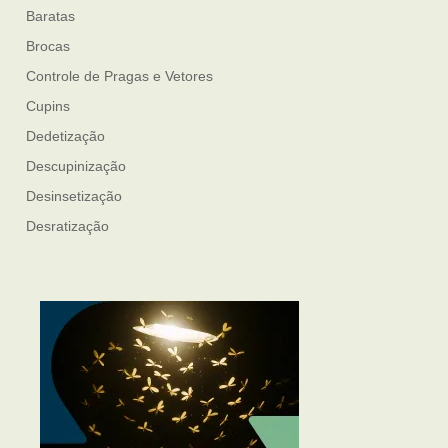
Baratas
Brocas
Controle de Pragas e Vetores
Cupins
Dedetização
Descupinização
Desinsetização
Desratização
Formigas
Mosquito Mist
Mosquitos
Percevejo de Cama
Pulgas e Carrapatos
Ratos
Sanitização