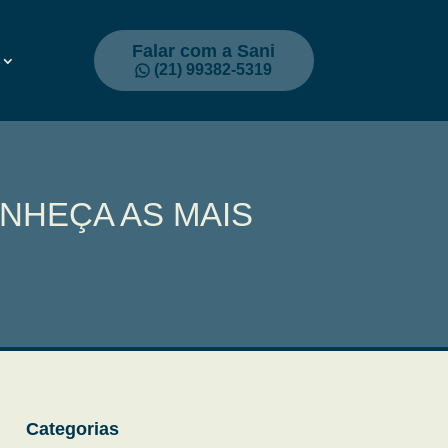
Falar com a Sani
(21) 99382-5319
NHEÇA AS MAIS
Categorias