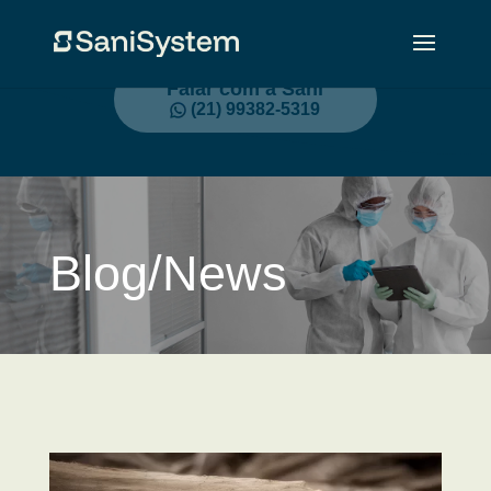
Falar com a Sani
(21) 99382-5319
Blog/News