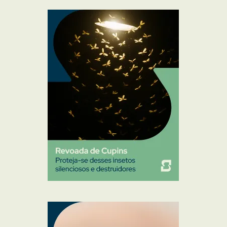
Mosquito Mist
Mosquitos
Percevejo de Cama
Pulgas e Carrapatos
Ratos
Sanitização
Traças