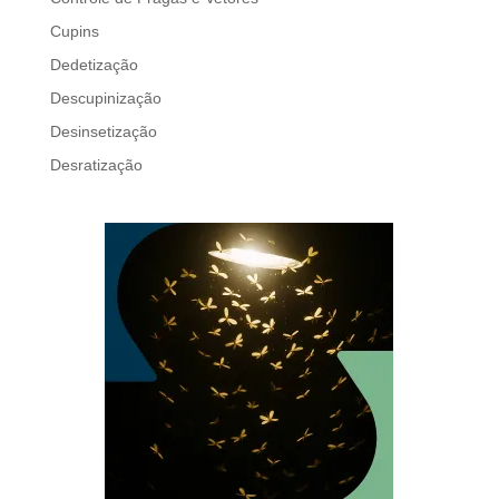
Cupins
Dedetização
Descupinização
Desinsetização
Desratização
Formigas
Mosquito Mist
Mosquitos
Percevejo de Cama
Pulgas e Carrapatos
Ratos
Sanitização
Traças