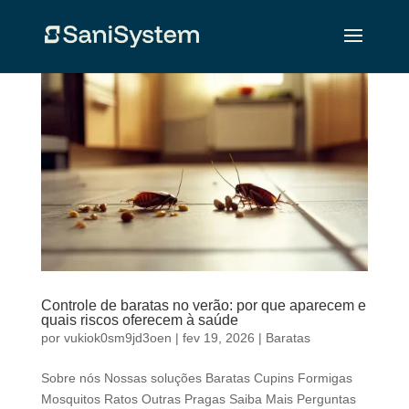
Controle de baratas no verão: por que aparecem e
quais riscos oferecem à saúde
por
vukiok0sm9jd3oen
|
fev 19, 2026
|
Baratas
Sobre nós Nossas soluções Baratas Cupins Formigas
Mosquitos Ratos Outras Pragas Saiba Mais Perguntas